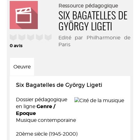
(Nouve
par
Ressource pédagogique
fenêtr
mail
SIX BAGATELLES DE
GYÖRGY LIGETI
/5
Edité par Philharmonie de
Paris
0
avis
Oeuvre
Six Bagatelles de György Ligeti
Dossier pédagogique
Genre /
en ligne
Epoque
Musique contemporaine
20ème siècle (1945-2000)