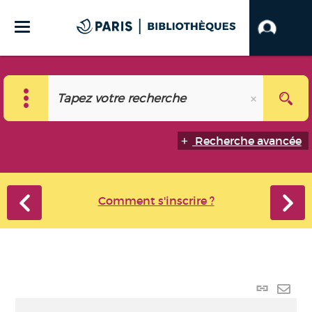
Recherche avancée
Comment s'inscrire ?
Lien
perma
Envo