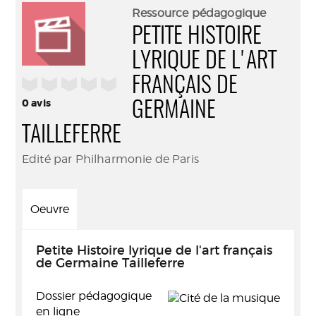
(Nouve
par
Ressource pédagogique
fenêtr
mail
PETITE HISTOIRE
LYRIQUE DE L'ART
/5
FRANÇAIS DE
0
avis
GERMAINE
TAILLEFERRE
Edité par Philharmonie de Paris
Oeuvre
Petite Histoire lyrique de l'art français
de Germaine Tailleferre
Dossier pédagogique
en ligne