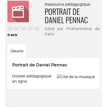
(Nouve
par
Ressource pédagogique
fenêtr
mail
PORTRAIT DE
DANIEL PENNAC
/5
Edité par Philharmonie de
Paris
0
avis
Oeuvre
Portrait de Daniel Pennac
Dossier pédagogique
en ligne