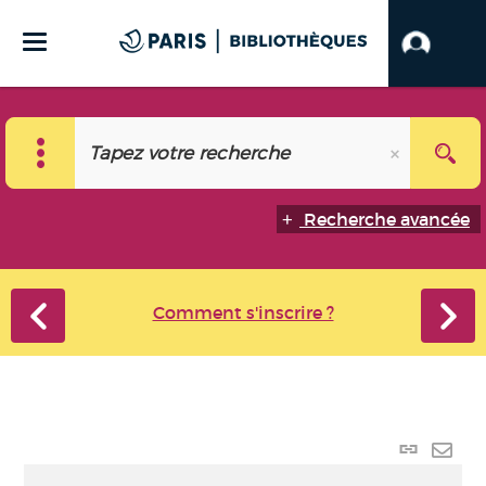
Recherche avancée
Comment s'inscrire ?
Lien
perma
Envo