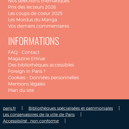
Nos sélections thématiques
Prix des lecteurs 2026
Les coups de coeur 2025
Les Mordus du Manga
Vos derniers commentaires
INFORMATIONS
FAQ
-
Contact
Magazine EnVue
Des bibliothèques accessibles
Foreign in Paris ?
Cookies
-
Données personnelles
Mentions légales
Plan du site
|
|
paris.fr
Bibliothèques spécialisées et patrimoniales
|
Les conservatoires de la ville de Paris
|
Accessibilité : non conforme