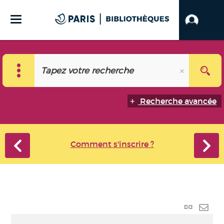
Recherche avancée
Comment s'inscrire ?
Lien
perma
Envo