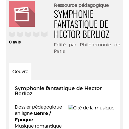
(Nouve
par
Ressource pédagogique
fenêtr
mail
SYMPHONIE
FANTASTIQUE DE
/5
HECTOR BERLIOZ
0
avis
Edité par Philharmonie de
Paris
Oeuvre
Symphonie fantastique de Hector
Berlioz
Dossier pédagogique
Genre /
en ligne
Epoque
Musique romantique