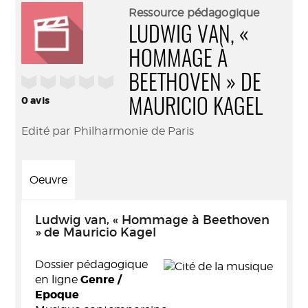
(Nouve
par
Ressource pédagogique
fenêtr
mail
LUDWIG VAN, «
HOMMAGE À
/5
BEETHOVEN » DE
0
avis
MAURICIO KAGEL
Edité par Philharmonie de Paris
Oeuvre
Ludwig van, « Hommage à Beethoven
» de Mauricio Kagel
Dossier pédagogique
Genre /
en ligne
Epoque