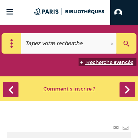
Recherche avancée
Comment s'inscrire ?
Lien
perma
Envo