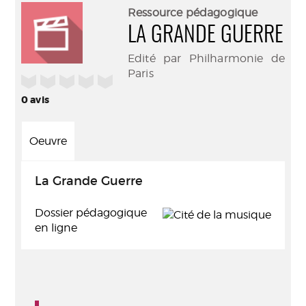
(Nouve
par
Ressource pédagogique
fenêtr
mail
LA GRANDE GUERRE
Edité par Philharmonie de
Paris
/5
0
avis
Oeuvre
La Grande Guerre
Dossier pédagogique
en ligne