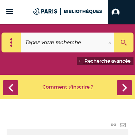
Recherche avancée
Comment s'inscrire ?
Lien
perma
Envo