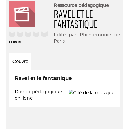
(Nouve
par
Ressource pédagogique
fenêtr
mail
RAVEL ET LE
FANTASTIQUE
/5
Edité par Philharmonie de
Paris
0
avis
Oeuvre
Ravel et le fantastique
Dossier pédagogique
en ligne