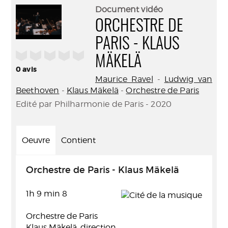
(Nouve
par
Document vidéo
fenêtr
mail
ORCHESTRE DE
PARIS - KLAUS
/5
MÄKELÄ
0
avis
Maurice Ravel
-
Ludwig van
Beethoven
-
Klaus Mäkelä
-
Orchestre de Paris
Edité par Philharmonie de Paris - 2020
Oeuvre
Contient
Orchestre de Paris - Klaus Mäkelä
1h 9 min 8
Orchestre de Paris
Klaus Mäkelä, direction