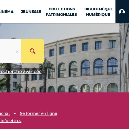
COLLECTIONS
BIBLIOTHÈQUE
CINÉMA
JEUNESSE
PATRIMONIALES
NUMÉRIQUE
Recherche avancée
achat
Se former en ligne
infolettres