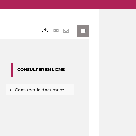
Lien
Exports
permanent
Envoyer
(Nouvelle
par
fenêtre)
mail
CONSULTER EN LIGNE
Consulter le document