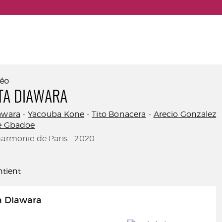
éo
TA DIAWARA
awara
-
Yacouba Kone
-
Tito Bonacera
-
Arecio Gonzalez
te Gbadoe
harmonie de Paris - 2020
tient
 Diawara