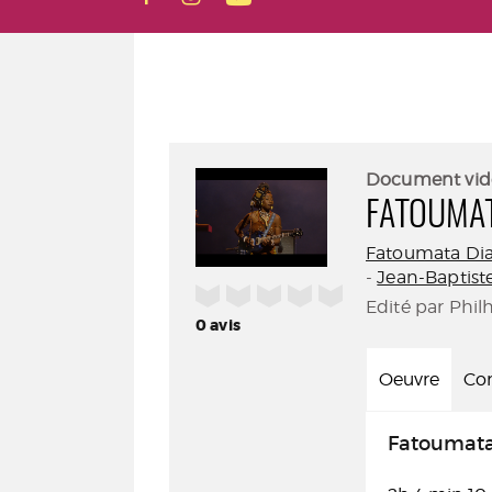
Document vid
FATOUMA
Fatoumata Di
-
Jean-Baptis
/5
Edité par Phil
0
avis
Oeuvre
Con
Fatoumata