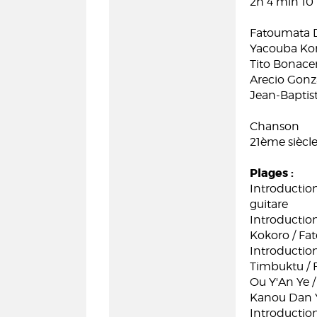
2h 4 min 10
Fatoumata Di
Yacouba Kon
Tito Bonacer
Arecio Gonza
Jean-Baptis
Chanson
21ème siècl
Plages :
Introduction
guitare
Introductio
Kokoro / Fat
Introductio
Timbuktu / F
Ou Y'An Ye /
Kanou Dan Y
Introductio