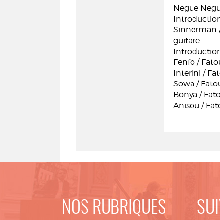
Negue Negue
Introductio
Sinnerman / 
guitare
Introductio
Fenfo / Fato
Interini / F
Sowa / Fatou
Bonya / Fato
Anisou / Fat
NOS RUBRIQUES
SUI