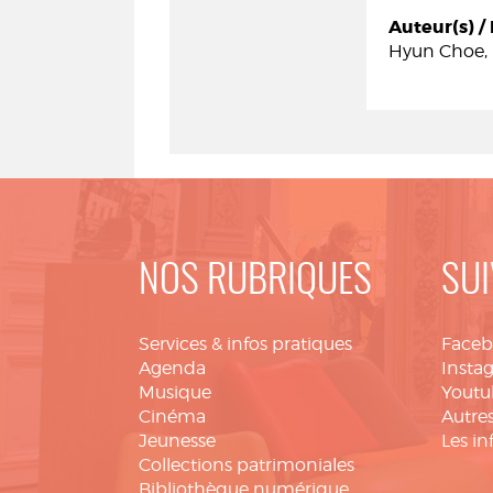
Auteur(s) / 
Hyun Choe, 
NOS RUBRIQUES
SUI
Services & infos pratiques
Face
Agenda
Insta
Musique
Youtu
Cinéma
Autres
Jeunesse
Les in
Collections patrimoniales
Bibliothèque numérique