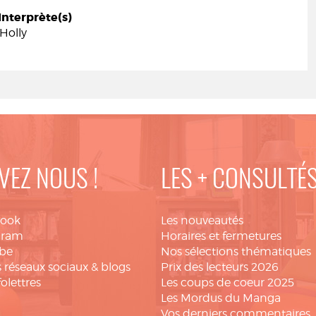
Interprète(s)
Holly
VEZ NOUS !
LES + CONSULTÉ
book
Les nouveautés
gram
Horaires et fermetures
be
Nos sélections thématiques
 réseaux sociaux & blogs
Prix des lecteurs 2026
folettres
Les coups de coeur 2025
Les Mordus du Manga
Vos derniers commentaires