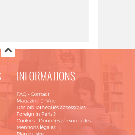
S
INFORMATIONS
FAQ
-
Contact
Magazine EnVue
Des bibliothèques accessibles
Foreign in Paris ?
Cookies
-
Données personnelles
Mentions légales
Plan du site