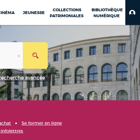
COLLECTIONS
BIBLIOTHÈQUE
CINÉMA
JEUNESSE
PATRIMONIALES
NUMÉRIQUE
Recherche avancée
achat
Se former en ligne
infolettres