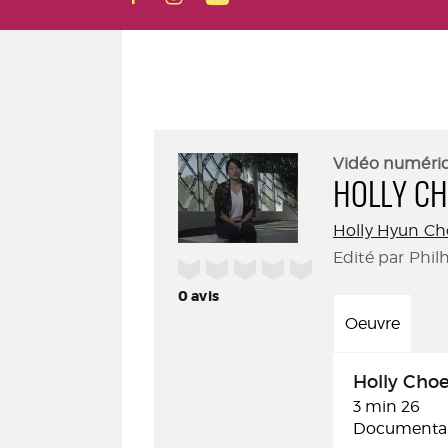
Vidéo numéri
HOLLY C
Holly Hyun Ch
Edité par Phil
/5
0
avis
Oeuvre
Holly Cho
3 min 26
Documentair