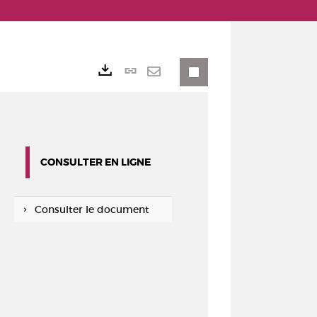
Lien
Exports
permanent
Envoyer
(Nouvelle
par
fenêtre)
mail
CONSULTER EN LIGNE
Consulter le document