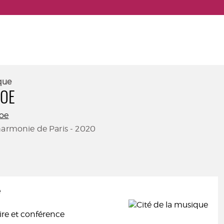
que
HOE
oe
harmonie de Paris - 2020
e
e et conférence