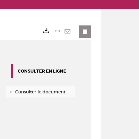
Lien
Exports
permanent
Envoyer
(Nouvelle
par
fenêtre)
mail
CONSULTER EN LIGNE
Consulter le document