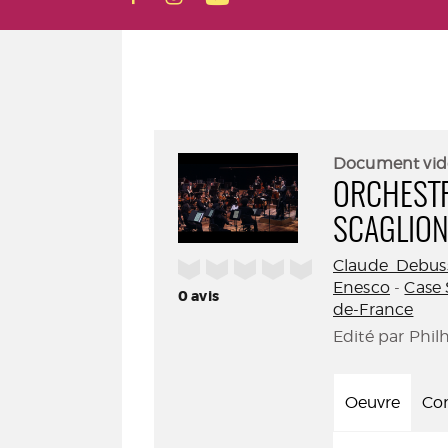
Document vid
ORCHESTR
SCAGLION
Claude Debus
/5
Enesco
-
Case 
0
avis
de-France
Edité par Phil
Oeuvre
Con