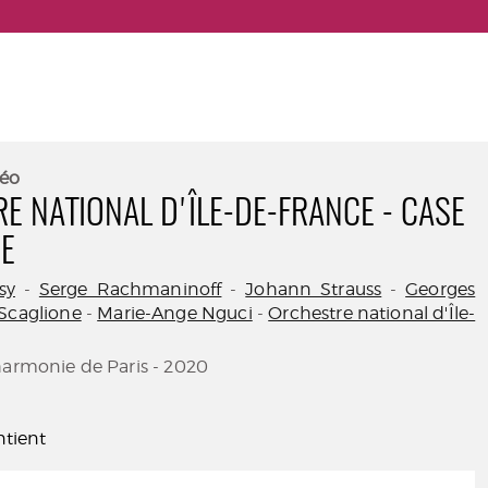
éo
E NATIONAL D'ÎLE-DE-FRANCE - CASE
E
sy
-
Serge Rachmaninoff
-
Johann Strauss
-
Georges
Scaglione
-
Marie-Ange Nguci
-
Orchestre national d'Île-
harmonie de Paris - 2020
tient