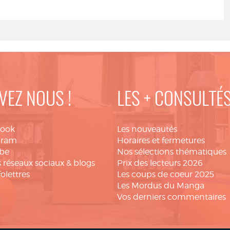
VEZ NOUS !
LES + CONSULTÉ
book
Les nouveautés
gram
Horaires et fermetures
be
Nos sélections thématiques
 réseaux sociaux & blogs
Prix des lecteurs 2026
folettres
Les coups de coeur 2025
Les Mordus du Manga
Vos derniers commentaires