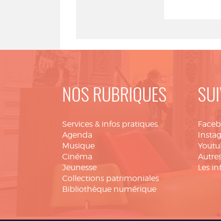
NOS RUBRIQUES
SUI
Services & infos pratiques
Face
Agenda
Insta
Musique
Youtu
Cinéma
Autres
Jeunesse
Les in
Collections patrimoniales
Bibliothèque numérique