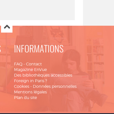
S
INFORMATIONS
FAQ
-
Contact
Magazine EnVue
Des bibliothèques accessibles
Foreign in Paris ?
Cookies
-
Données personnelles
Mentions légales
Plan du site