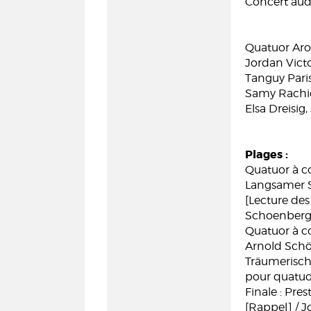
Concert audi
Quatuor Ar
Jordan Victo
Tanguy Paris
Samy Rachid
Elsa Dreisig
Plages :
Quatuor à co
Langsamer S
[Lecture de
Schoenberg]
Quatuor à co
Arnold Sch
Träumerisch,
pour quatuo
Finale : Pres
[Rappel] / 