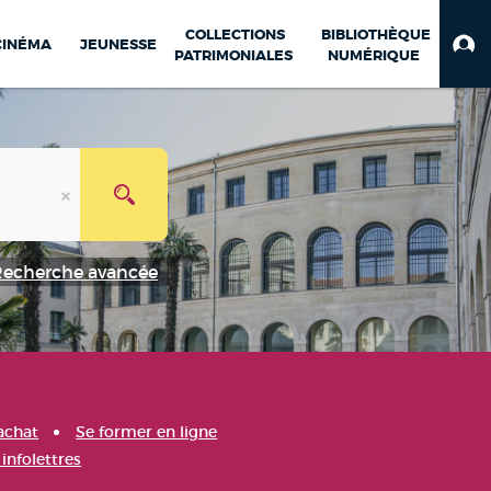
COLLECTIONS
BIBLIOTHÈQUE
CINÉMA
JEUNESSE
PATRIMONIALES
NUMÉRIQUE
Recherche avancée
achat
Se former en ligne
infolettres