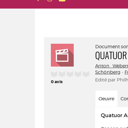
Document so
QUATUOR 
Anton Weber
Schönberg
-
F
/5
Edité par Phil
0
avis
Oeuvre
Con
Quatuor Ar