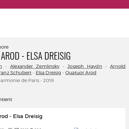
nore
AROD - ELSA DREISIG
n
-
Alexander Zemlinsky
-
Joseph Haydn
-
Arnold
ranz Schubert
-
Elsa Dreisig
-
Quatuor Arod
harmonie de Paris - 2019
tient
od - Elsa Dreisig