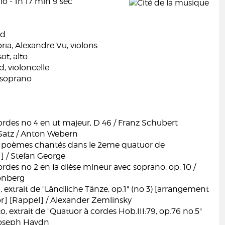
o - 1h 17 min 9 sec
od
ria, Alexandre Vu, violons
ot, alto
, violoncelle
, soprano
rdes no 4 en ut majeur, D 46 / Franz Schubert
atz / Anton Webern
s poèmes chantés dans le 2eme quatuor de
 / Stefan George
rdes no 2 en fa dièse mineur avec soprano, op. 10 /
önberg
 extrait de "Ländliche Tänze, op.1" (no 3) [arrangement
r] [Rappel] / Alexander Zemlinsky
to, extrait de "Quatuor à cordes Hob.III:79, op.76 no.5"
Joseph Haydn