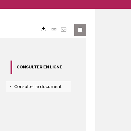
Lien
Exports
permanent
Envoyer
(Nouvelle
par
fenêtre)
mail
CONSULTER EN LIGNE
Consulter le document