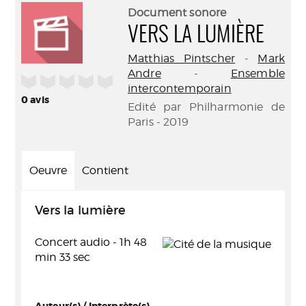
(Nouve
par
Document sonore
fenêtr
mail
VERS LA LUMIÈRE
Matthias Pintscher
-
Mark
Andre
-
Ensemble
/5
intercontemporain
0
avis
Edité par Philharmonie de
Paris - 2019
Oeuvre
Contient
Vers la lumière
Concert audio - 1h 48
min 33 sec