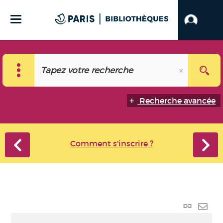
Recherche avancée
Comment s'inscrire ?
Lien
perma
Envo