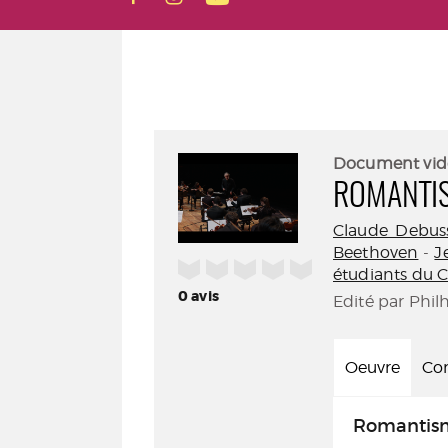
Document vid
ROMANTI
Claude Debus
Beethoven
-
J
/5
étudiants du C
0
avis
Edité par Phil
Oeuvre
Con
Romantis