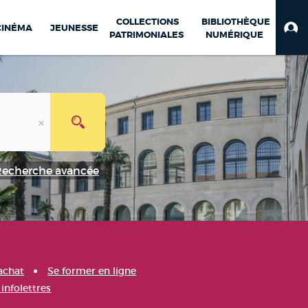
COLLECTIONS
BIBLIOTHÈQUE
CINÉMA
JEUNESSE
PATRIMONIALES
NUMÉRIQUE
Recherche avancée
achat
Se former en ligne
infolettres