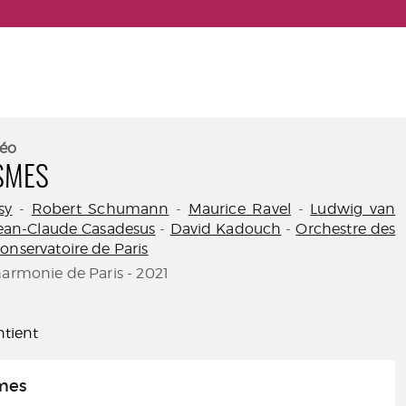
éo
SMES
sy
-
Robert Schumann
-
Maurice Ravel
-
Ludwig van
ean-Claude Casadesus
-
David Kadouch
-
Orchestre des
onservatoire de Paris
harmonie de Paris - 2021
tient
mes