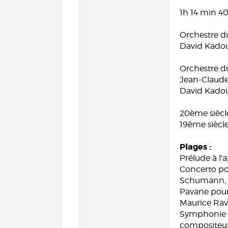
1h 14 min 4
Orchestre du
David Kado
Orchestre du
Jean-Claude
David Kadou
20ème siècl
19ème siècl
Plages :
Prélude à l'
Concerto pou
Schumann, 
Pavane pour 
Maurice Rav
Symphonie n
compositeu