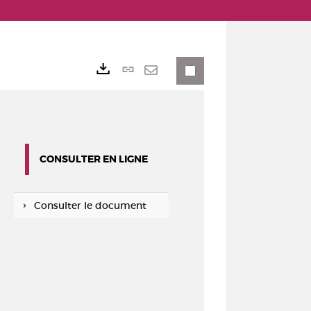
Lien
Exports
permanent
Envoyer
(Nouvelle
par
fenêtre)
mail
CONSULTER EN LIGNE
Consulter le document