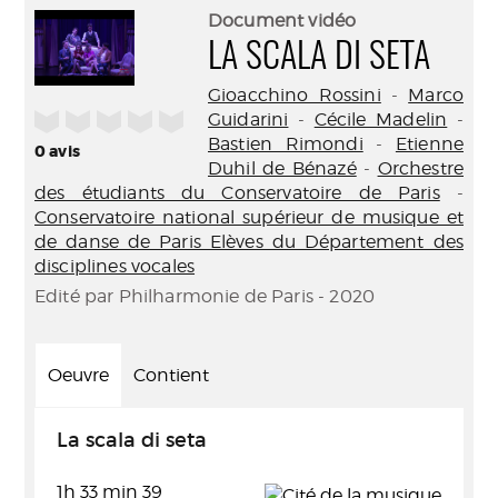
(Nouve
par
Document vidéo
fenêtr
mail
LA SCALA DI SETA
Gioacchino Rossini
-
Marco
/5
Guidarini
-
Cécile Madelin
-
Bastien Rimondi
-
Etienne
0
avis
Duhil de Bénazé
-
Orchestre
des étudiants du Conservatoire de Paris
-
Conservatoire national supérieur de musique et
de danse de Paris Elèves du Département des
disciplines vocales
Edité par Philharmonie de Paris - 2020
Oeuvre
Contient
La scala di seta
1h 33 min 39