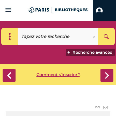
Recherche avancée
Comment s'inscrire ?
Lien
perma
Envo