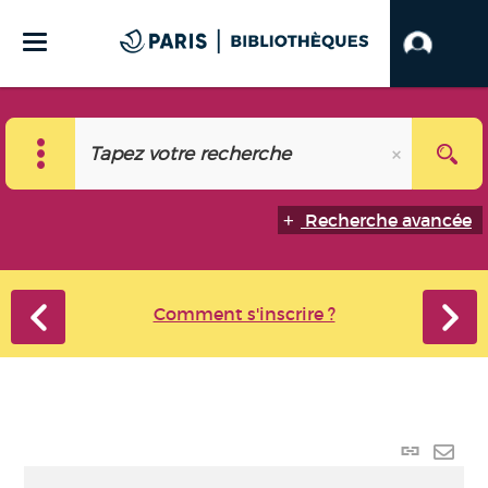
Recherche avancée
Comment s'inscrire ?
Lien
perma
Envo