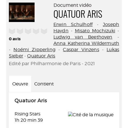
(Nouve
par
Document vidéo
fenêtr
mail
QUATUOR ARIS
Erwin Schulhoff
-
Joseph
/5
Haydn
-
Misato Mochizuki
-
Ludwig van Beethoven
-
0
avis
Anna Katherina Wildermuth
-
Noémi Zipperling
-
Caspar Vinzens
-
Lukas
Sieber
-
Quatuor Aris
Edité par Philharmonie de Paris - 2021
Oeuvre
Contient
Quatuor Aris
Rising Stars
1h 20 min 39