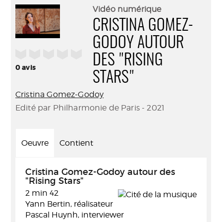
(Nouve
par
Vidéo numérique
fenêtr
mail
CRISTINA GOMEZ-
GODOY AUTOUR
/5
DES "RISING
0
avis
STARS"
Cristina Gomez-Godoy
Edité par Philharmonie de Paris - 2021
Oeuvre
Contient
Cristina Gomez-Godoy autour des
"Rising Stars"
2 min 42
Yann Bertin, réalisateur
Pascal Huynh, interviewer