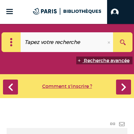
Recherche avancée
Comment s'inscrire ?
Lien
perma
Envo