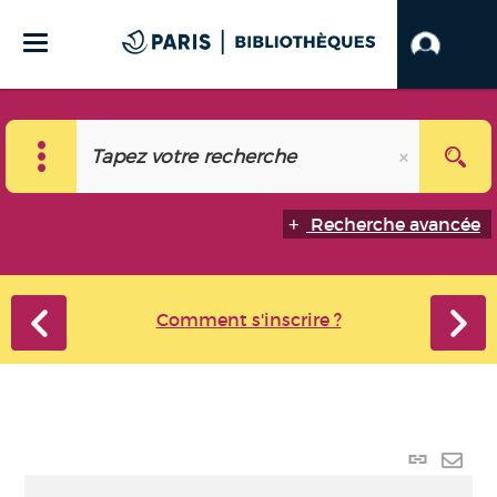
Recherche avancée
Comment s'inscrire ?
Lien
perma
Envo