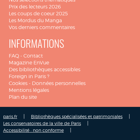
Prix des lecteurs 2026
Les coups de coeur 2025
Les Mordus du Manga
Vos derniers commentaires
INFORMATIONS
FAQ
-
Contact
Magazine EnVue
Des bibliothèques accessibles
Foreign in Paris ?
Cookies
-
Données personnelles
Mentions légales
Plan du site
|
|
paris.fr
Bibliothèques spécialisées et patrimoniales
|
Les conservatoires de la ville de Paris
|
Accessibilité : non conforme