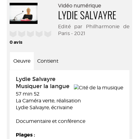
(Nouve
par
Vidéo numérique
fenêtr
mail
LYDIE SALVAYRE
Edité par Philharmonie de
/5
Paris - 2021
0
avis
Oeuvre
Contient
Lydie Salvayre
Musiquer la langue
57 min 52
La Caméra verte, réalisation
Lydie Salvayre, écrivaine
Documentaire et conférence
Plages :