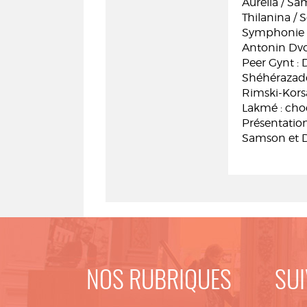
Aurélia / S
Thilanina / 
Symphonie n
Antonin Dvo
Peer Gynt :
Shéhérazade 
Rimski-Kors
Lakmé : choe
Présentation
Samson et Da
NOS RUBRIQUES
SUI