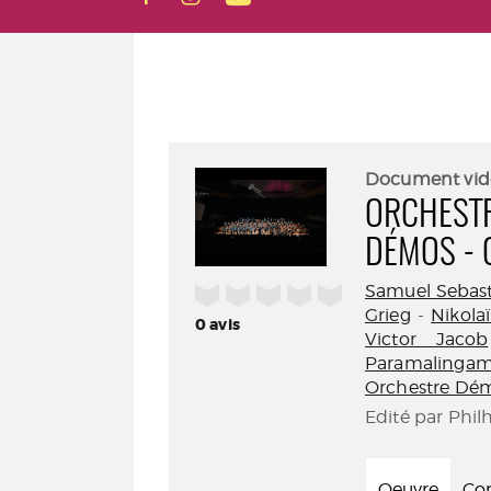
Document vid
ORCHESTR
DÉMOS - 
Samuel Sebast
/5
Grieg
-
Nikola
0
avis
Victor Jacob
Paramalinga
Orchestre Dém
Edité par Phil
Oeuvre
Con