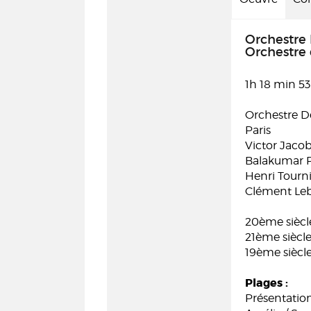
Orchestre
Orchestre 
1h 18 min 53
Orchestre D
Paris
Victor Jacob
Balakumar 
Henri Tourni
Clément Leb
20ème siècl
21ème siècl
19ème siècl
Plages :
Présentatio