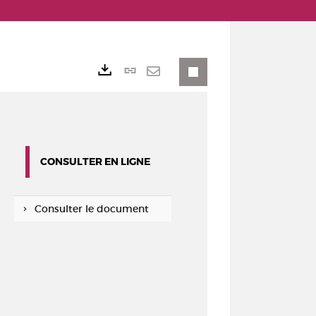
Lien
Exports
permanent
Envoyer
(Nouvelle
par
fenêtre)
mail
CONSULTER EN LIGNE
Consulter le document