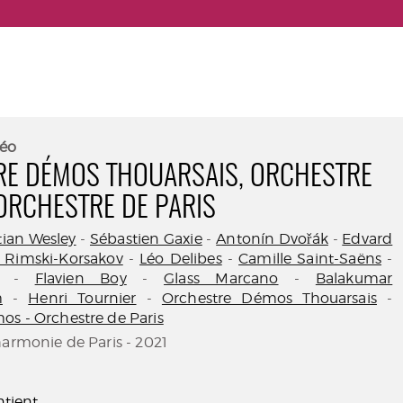
éo
E DÉMOS THOUARSAIS, ORCHESTRE
ORCHESTRE DE PARIS
ian Wesley
-
Sébastien Gaxie
-
Antonín Dvořák
-
Edvard
ï Rimski-Korsakov
-
Léo Delibes
-
Camille Saint-Saëns
-
-
Flavien Boy
-
Glass Marcano
-
Balakumar
m
-
Henri Tournier
-
Orchestre Démos Thouarsais
-
os - Orchestre de Paris
harmonie de Paris - 2021
tient