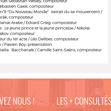
amuel Sebastian Wesley, compositeur
Sébastien Gaxie, compositeur
°9 "Du Nouveau Monde" : extrait du 4e mouvement /
rák, compositeur
 Danse Arabe / Edvard Grieg, compositeur
: Le jeune prince et la jeune princesse / Nikolaï
akov, compositeur
ur du 1er acte / Léo Delibes, compositeur
 / Flavien Boy, présentation
lila : Bacchanale / Camille Saint-Saëns, compositeur
VEZ NOUS !
LES + CONSULTÉ