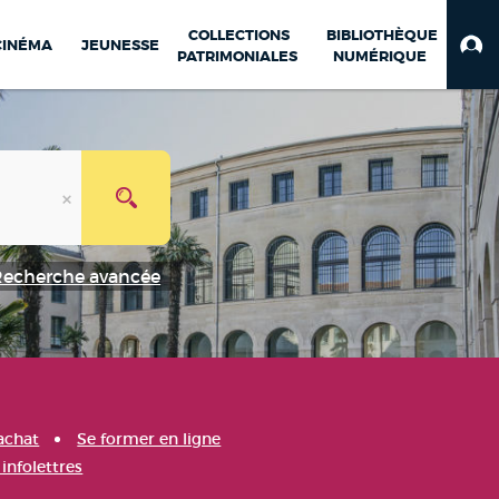
COLLECTIONS
BIBLIOTHÈQUE
CINÉMA
JEUNESSE
PATRIMONIALES
NUMÉRIQUE
Recherche avancée
achat
Se former en ligne
infolettres