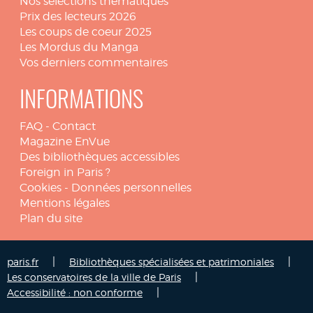
Nos sélections thématiques
Prix des lecteurs 2026
Les coups de coeur 2025
Les Mordus du Manga
Vos derniers commentaires
INFORMATIONS
FAQ
-
Contact
Magazine EnVue
Des bibliothèques accessibles
Foreign in Paris ?
Cookies
-
Données personnelles
Mentions légales
Plan du site
|
|
paris.fr
Bibliothèques spécialisées et patrimoniales
|
Les conservatoires de la ville de Paris
|
Accessibilité : non conforme