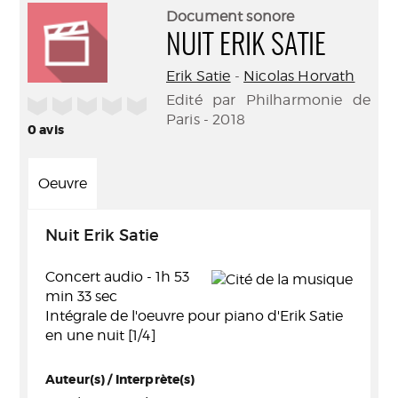
(Nouve
par
Document sonore
fenêtr
mail
NUIT ERIK SATIE
Erik Satie
-
Nicolas Horvath
Edité par Philharmonie de
/5
Paris - 2018
0
avis
Oeuvre
Nuit Erik Satie
Concert audio - 1h 53
min 33 sec
Intégrale de l'oeuvre pour piano d'Erik Satie
en une nuit [1/4]
Auteur(s) / Interprète(s)