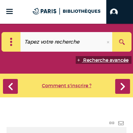
Recherche avancée
Comment s'inscrire ?
Lien
perma
Envo