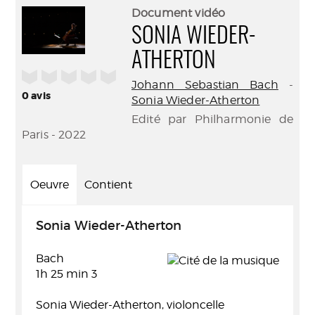
(Nouve
par
Document vidéo
fenêtr
mail
SONIA WIEDER-
ATHERTON
/5
Johann Sebastian Bach
-
0
avis
Sonia Wieder-Atherton
Edité par Philharmonie de
Paris - 2022
Oeuvre
Contient
Sonia Wieder-Atherton
Bach
1h 25 min 3
Sonia Wieder-Atherton, violoncelle