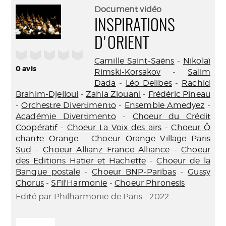
(Nouve
par
Document vidéo
fenêtr
mail
INSPIRATIONS
D'ORIENT
/5
Camille Saint-Saëns
-
Nikolaï
0
avis
Rimski-Korsakov
-
Salim
Dada
-
Léo Delibes
-
Rachid
Brahim-Djelloul
-
Zahia Ziouani
-
Frédéric Pineau
-
Orchestre Divertimento
-
Ensemble Amedyez
-
Académie Divertimento
-
Choeur du Crédit
Coopératif
-
Choeur La Voix des airs
-
Choeur Ô
chante Orange
-
Choeur Orange Village Paris
Sud
-
Choeur Allianz France Alliance
-
Choeur
des Editions Hatier et Hachette
-
Choeur de la
Banque postale
-
Choeur BNP-Paribas
-
Gussy
Chorus
-
SFil'Harmonie
-
Choeur Phronesis
Edité par Philharmonie de Paris - 2022