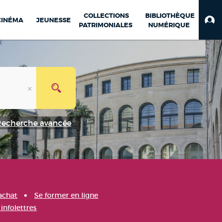
COLLECTIONS
BIBLIOTHÈQUE
CINÉMA
JEUNESSE
PATRIMONIALES
NUMÉRIQUE
Recherche avancée
achat
Se former en ligne
infolettres