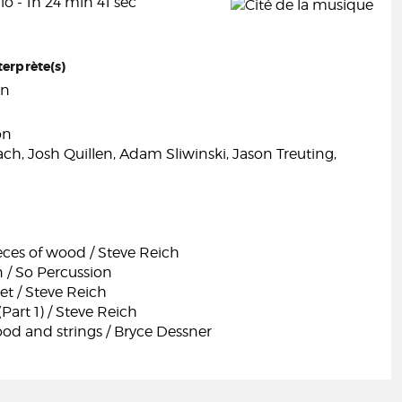
o - 1h 24 min 41 sec
terprète(s)
on
on
ch, Josh Quillen, Adam Sliwinski, Jason Treuting,
eces of wood / Steve Reich
 / So Percussion
et / Steve Reich
art 1) / Steve Reich
od and strings / Bryce Dessner