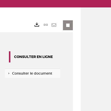
Lien
Exports
permanent
Envoyer
(Nouvelle
par
fenêtre)
mail
CONSULTER EN LIGNE
Consulter le document