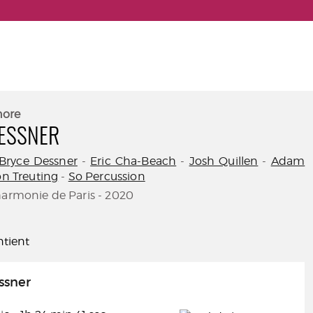
nore
DESSNER
Bryce Dessner
-
Eric Cha-Beach
-
Josh Quillen
-
Adam
on Treuting
-
So Percussion
harmonie de Paris - 2020
tient
ssner