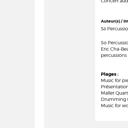
Concert audi
Auteur(s) / In
Sō Percussi
So Percussi
Eric Cha-Bea
percussions
Plages :
Music for pi
Présentation
Mallet Quart
Drumming (P
Music for wo