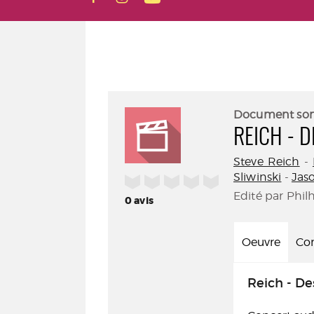
Document so
REICH - 
Steve Reich
-
Sliwinski
-
Jas
/5
Edité par Phil
0
avis
Oeuvre
Con
Reich - De