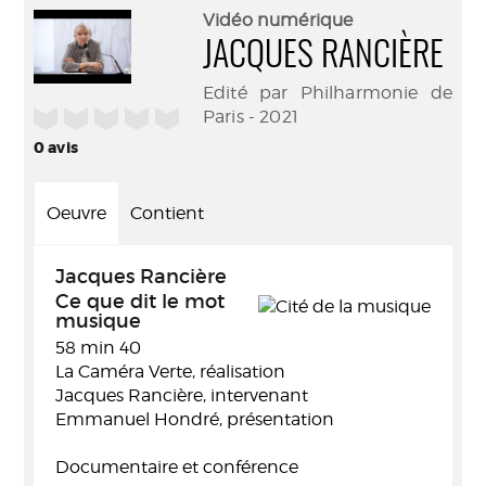
(Nouve
par
Vidéo numérique
fenêtr
mail
JACQUES RANCIÈRE
Edité par Philharmonie de
/5
Paris - 2021
0
avis
Oeuvre
Contient
Jacques Rancière
Ce que dit le mot
musique
58 min 40
La Caméra Verte, réalisation
Jacques Rancière, intervenant
Emmanuel Hondré, présentation
Documentaire et conférence