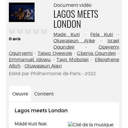
(Nouve
par
Document vidéo
fenêtr
mail
LAGOS MEETS
LONDON
/5
Made Kuti
-
Fela Kuti
-
0
avis
Oluwaseun Ajike
-
Israel
Ogundeji
-
Opeyemi
Ogunyemi
-
Taiwo Oyewole
-
Gbenja Ogundeji
-
Emmanuel Idowu
-
Tayo Mobolaji
-
Efeoghene
Alloh
-
Oluwaseun Ajayi
Edité par Philharmonie de Paris - 2022
Oeuvre
Contient
Lagos meets London
Mádé Kuti feat.