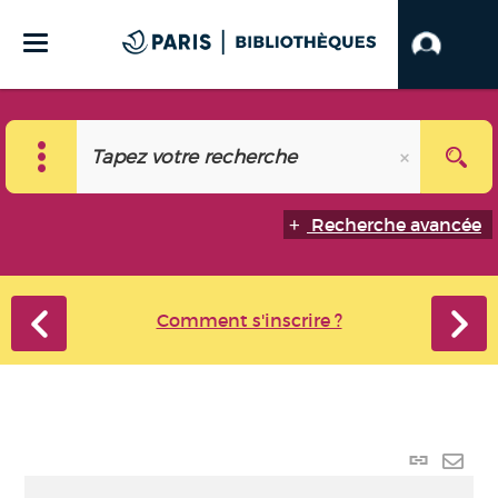
Recherche avancée
Comment s'inscrire ?
Lien
perma
Envo