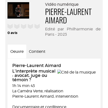
(Nouve
par
Vidéo numérique
fenêtr
mail
PIERRE-LAURENT
AIMARD
/5
Edité par Philharmonie de
0
avis
Paris - 2023
Oeuvre
Contient
Pierre-Laurent Aimard
L'interprète musical
: avocat, juge ou
témoin ?
1h 14 min 43
La Caméra Verte, réalisation
Pierre-Laurent Aimard, intervention
Documentaire et conférence