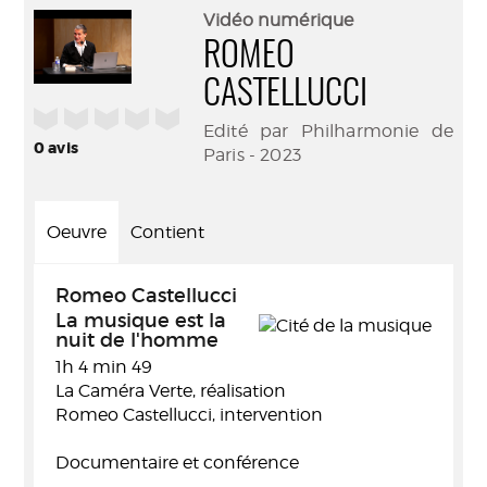
(Nouve
par
Vidéo numérique
fenêtr
mail
ROMEO
CASTELLUCCI
/5
Edité par Philharmonie de
0
avis
Paris - 2023
Oeuvre
Contient
Romeo Castellucci
La musique est la
nuit de l'homme
1h 4 min 49
La Caméra Verte, réalisation
Romeo Castellucci, intervention
Documentaire et conférence