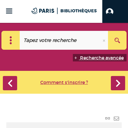
Recherche avancée
Comment s'inscrire ?
Lien
perma
Envo