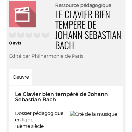
(Nouve
par
Ressource pédagogique
fenêtr
mail
LE CLAVIER BIEN
TEMPÉRÉ DE
/5
JOHANN SEBASTIAN
0
avis
BACH
Edité par Philharmonie de Paris
Oeuvre
Le Clavier bien tempéré de Johann
Sebastian Bach
Dossier pédagogique
en ligne
18ème siècle