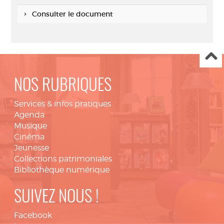
Consulter le document
NOS RUBRIQUES
Services & infos pratiques
Agenda
Musique
Cinéma
Jeunesse
Collections patrimoniales
Bibliothèque numérique
SUIVEZ NOUS !
Facebook