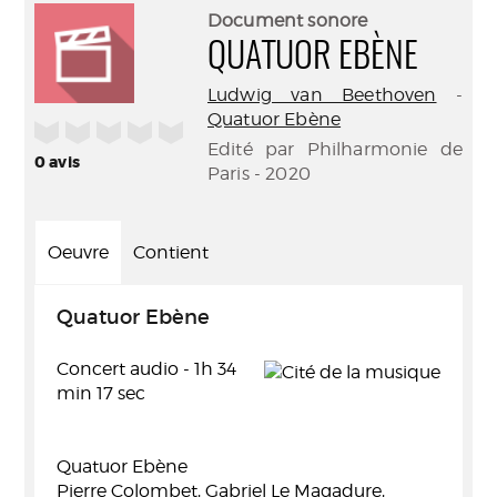
(Nouve
par
Document sonore
fenêtr
mail
QUATUOR EBÈNE
Ludwig van Beethoven
-
Quatuor Ebène
/5
Edité par Philharmonie de
0
avis
Paris - 2020
Oeuvre
Contient
Quatuor Ebène
Concert audio - 1h 34
min 17 sec
Quatuor Ebène
Pierre Colombet, Gabriel Le Magadure,