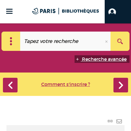
Recherche avancée
Comment s'inscrire ?
Lien
perma
Envo