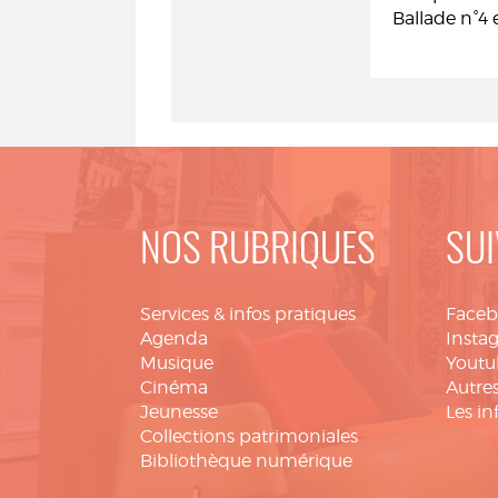
Ballade n°4 
NOS RUBRIQUES
SUI
Services & infos pratiques
Face
Agenda
Insta
Musique
Youtu
Cinéma
Autres
Jeunesse
Les in
Collections patrimoniales
Bibliothèque numérique