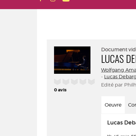
Document vid
LUCAS D
Wolfgang Ama
-
Lucas Debar
/5
Edité par Phil
0
avis
Oeuvre
Con
Lucas Deb