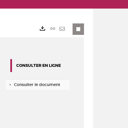
Lien
Exports
permanent
Envoyer
(Nouvelle
par
fenêtre)
mail
CONSULTER EN LIGNE
Consulter le document