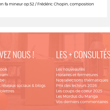
en fa mineur op.52 / Frédéric Chopin, composition
VEZ NOUS !
LES + CONSULTÉ
book
Les nouveautés
gram
Horaires et fermetures
be
Nos sélections thématiques
 réseaux sociaux & blogs
Prix des lecteurs 2026
folettres
Les coups de coeur 2025
Les Mordus du Manga
Vos derniers commentaires