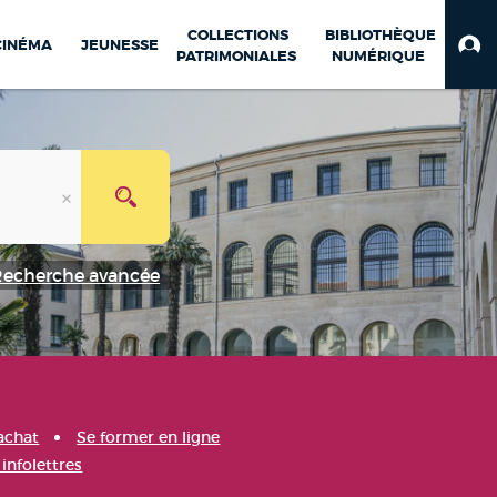
COLLECTIONS
BIBLIOTHÈQUE
CINÉMA
JEUNESSE
PATRIMONIALES
NUMÉRIQUE
Recherche avancée
achat
Se former en ligne
infolettres