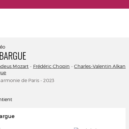
éo
EBARGUE
deus Mozart
-
Frédéric Chopin
-
Charles-Valentin Alkan
gue
harmonie de Paris - 2023
tient
argue