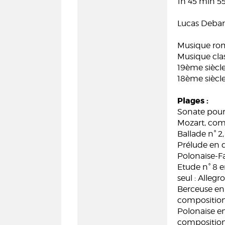
1h 45 min 5
Lucas Debar
Musique ro
Musique cla
19ème siècl
18ème siècl
Plages :
Sonate pour
Mozart, com
Ballade n° 2
Prélude en d
Polonaise-Fa
Etude n° 8 e
seul : Alleg
Berceuse en 
compositio
Polonaise en
compositio