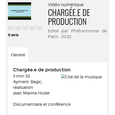
(Nouve
par
Vidéo numérique
fenêtr
mail
CHARGÉE.E DE
PRODUCTION
/5
Edité par Philharmonie de
0
avis
Paris - 2022
Oeuvre
Chargée.e de production
3 min 55
Aymeric Bagic,
réalisation
avec Marine Hozer
Documentaire et conférence