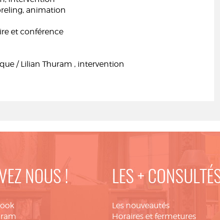
eling, animation
e et conférence
que / Lilian Thuram , intervention
VEZ NOUS !
LES + CONSULTÉ
book
Les nouveautés
gram
Horaires et fermetures