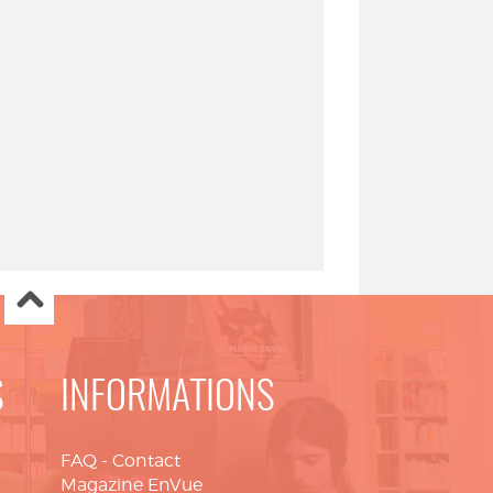
S
INFORMATIONS
FAQ
-
Contact
Magazine EnVue