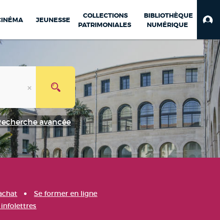
COLLECTIONS
BIBLIOTHÈQUE
CINÉMA
JEUNESSE
PATRIMONIALES
NUMÉRIQUE
Recherche avancée
achat
Se former en ligne
infolettres