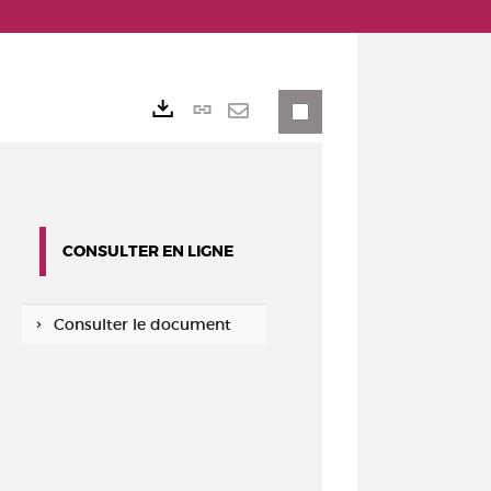
Lien
Exports
permanent
Envoyer
(Nouvelle
par
fenêtre)
mail
CONSULTER EN LIGNE
Consulter le document