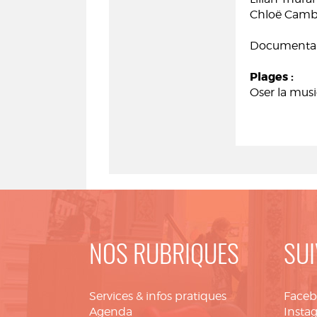
Chloë Cambr
Documentair
Plages :
Oser la musi
NOS RUBRIQUES
SUI
Services & infos pratiques
Face
Agenda
Insta