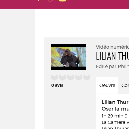
Vidéo numéri
LILIAN T
Edité par Phil
/5
0
avis
Oeuvre
Con
Lilian Thu
Oser la m
1h 29 min 9
La Caméra Ve
Lilian Thura