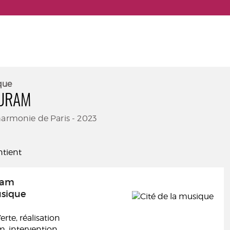
que
HURAM
harmonie de Paris - 2023
tient
ram
usique
rte, réalisation
m, intervention