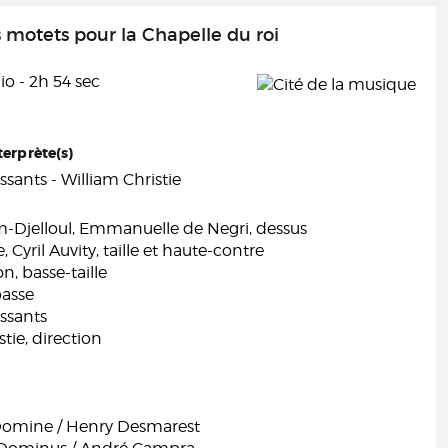
 motets pour la Chapelle du roi
o - 2h 54 sec
terprète(s)
issants - William Christie
-Djelloul, Emmanuelle de Negri, dessus
 Cyril Auvity, taille et haute-contre
n, basse-taille
basse
issants
tie, direction
omine / Henry Desmarest