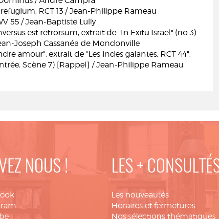
 Dominus / André Campra
 refugium, RCT 13 / Jean-Philippe Rameau
 55 / Jean-Baptiste Lully
ersus est retrorsum, extrait de "In Exitu Israel" (no 3)
Jean-Joseph Cassanéa de Mondonville
dre amour", extrait de "Les Indes galantes, RCT 44",
Entrée, Scène 7) [Rappel] / Jean-Philippe Rameau
VEZ NOUS !
LES + CONSULTÉ
book
Les nouveautés
gram
Horaires et fermetures
be
Nos sélections thématiques