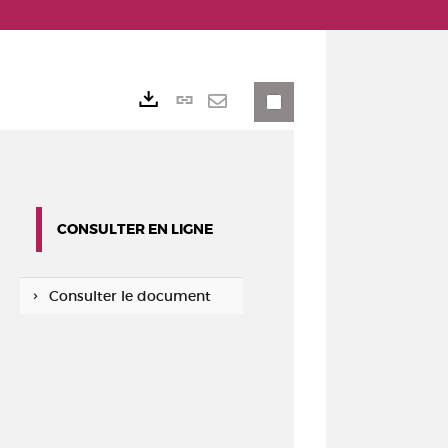
Lien
Exports
permanent
Envoyer
(Nouvelle
par
fenêtre)
mail
CONSULTER EN LIGNE
Consulter le document