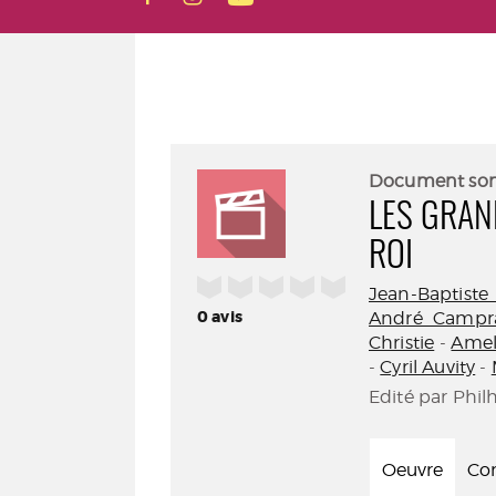
Document so
LES GRAN
ROI
/5
Jean-Baptiste 
0
avis
André Campr
Christie
-
Amel
-
Cyril Auvity
-
Edité par Phil
Oeuvre
Con