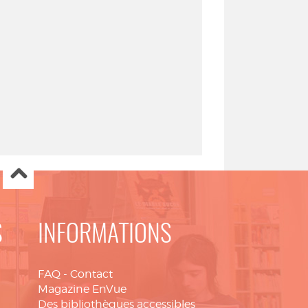
S
INFORMATIONS
FAQ
-
Contact
Magazine EnVue
Des bibliothèques accessibles