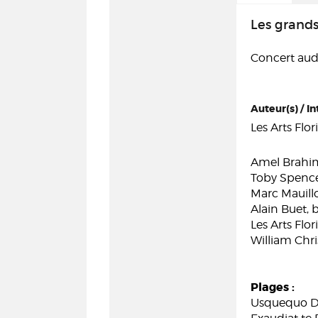
Les grands
Concert audi
Auteur(s) / In
Les Arts Flor
Amel Brahim
Toby Spence,
Marc Mauillo
Alain Buet, 
Les Arts Flor
William Chris
Plages :
Usquequo D