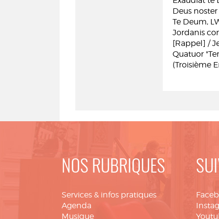
Exaudiat te
Deus noster
Te Deum, LWV
Jordanis conv
[Rappel] / 
Quatuor "Ten
(Troisième 
NOS RUBRIQUES
SUI
Services & infos pratiques
Face
Agenda
Insta
Musique
Youtu