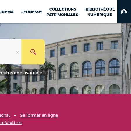
COLLECTIONS
BIBLIOTHÈQUE
CINÉMA
JEUNESSE
PATRIMONIALES
NUMÉRIQUE
Recherche avancée
achat
Se former en ligne
infolettres