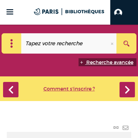
Recherche avancée
Comment s'inscrire ?
Lien
perma
Envo