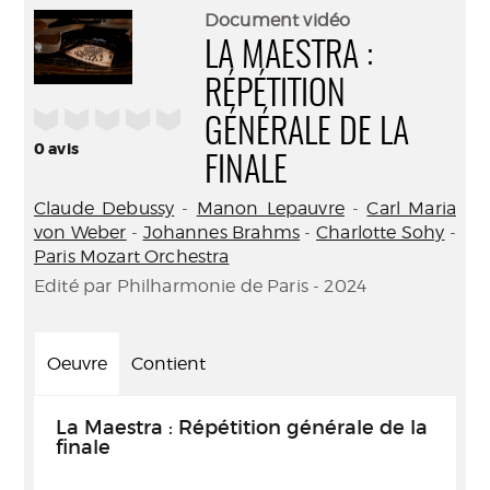
(Nouve
par
Document vidéo
fenêtr
mail
LA MAESTRA :
RÉPÉTITION
/5
GÉNÉRALE DE LA
0
avis
FINALE
Claude Debussy
-
Manon Lepauvre
-
Carl Maria
von Weber
-
Johannes Brahms
-
Charlotte Sohy
-
Paris Mozart Orchestra
Edité par Philharmonie de Paris - 2024
Oeuvre
Contient
La Maestra : Répétition générale de la
finale