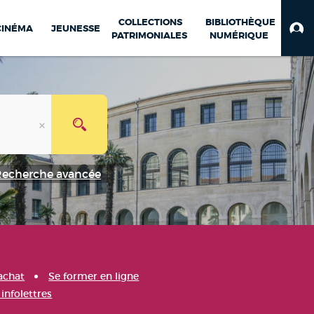
COLLECTIONS
BIBLIOTHÈQUE
CINÉMA
JEUNESSE
PATRIMONIALES
NUMÉRIQUE
Recherche avancée
achat
Se former en ligne
infolettres