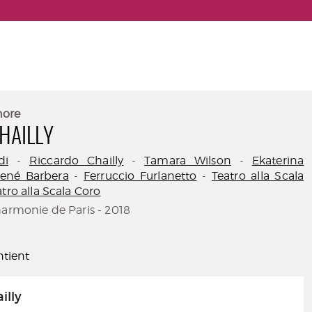
nore
CHAILLY
di
-
Riccardo Chailly
-
Tamara Wilson
-
Ekaterina
ené Barbera
-
Ferruccio Furlanetto
-
Teatro alla Scala
tro alla Scala Coro
harmonie de Paris - 2018
tient
illy