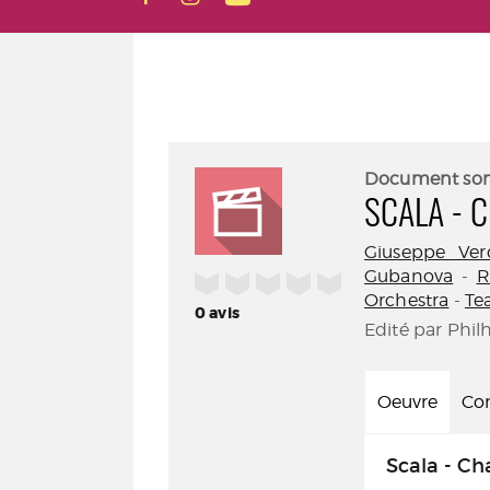
Document so
SCALA - 
Giuseppe Ver
Gubanova
-
R
/5
Orchestra
-
Tea
0
avis
Edité par Phil
Oeuvre
Con
Scala - Cha