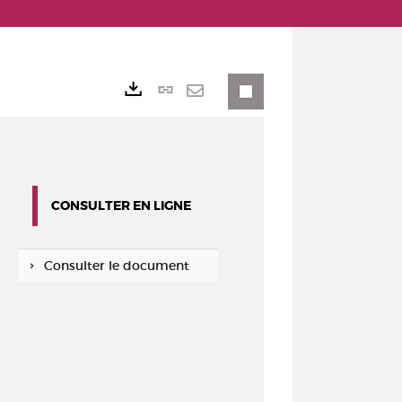
Lien
Exports
permanent
Envoyer
(Nouvelle
par
fenêtre)
mail
CONSULTER EN LIGNE
Consulter le document