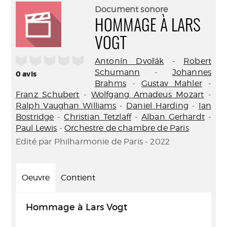
(Nouve
par
Document sonore
fenêtr
mail
HOMMAGE À LARS
VOGT
/5
Antonín Dvořák
-
Robert
Schumann
-
Johannes
0
avis
Brahms
-
Gustav Mahler
-
Franz Schubert
-
Wolfgang Amadeus Mozart
-
Ralph Vaughan Williams
-
Daniel Harding
-
Ian
Bostridge
-
Christian Tetzlaff
-
Alban Gerhardt
-
Paul Lewis
-
Orchestre de chambre de Paris
Edité par Philharmonie de Paris - 2022
Oeuvre
Contient
Hommage à Lars Vogt