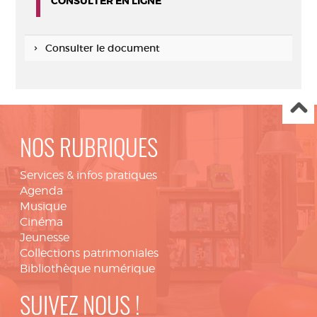
CONSULTER EN LIGNE
Consulter le document
NOS RUBRIQUES
Services & infos pratiques
Agenda
Musique
Cinéma
Jeunesse
Collections patrimoniales
Bibliothèque numérique
SUIVEZ NOUS !