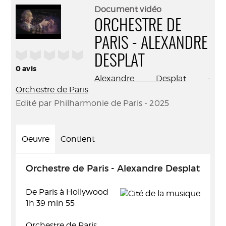
(Nouve
par
Document vidéo
fenêtr
mail
ORCHESTRE DE
PARIS - ALEXANDRE
/5
DESPLAT
0
avis
Alexandre Desplat
-
Orchestre de Paris
Edité par Philharmonie de Paris - 2025
Oeuvre
Contient
Orchestre de Paris - Alexandre Desplat
De Paris à Hollywood
1h 39 min 55
Orchestre de Paris