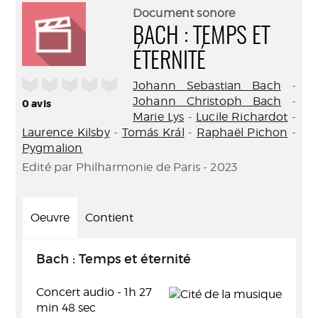
(Nouve
par
Document sonore
fenêtr
mail
BACH : TEMPS ET
ÉTERNITÉ
/5
Johann Sebastian Bach
-
Johann Christoph Bach
-
0
avis
Marie Lys
-
Lucile Richardot
-
Laurence Kilsby
-
Tomás Král
-
Raphaël Pichon
-
Pygmalion
Edité par Philharmonie de Paris - 2023
Oeuvre
Contient
Bach : Temps et éternité
Concert audio - 1h 27
min 48 sec