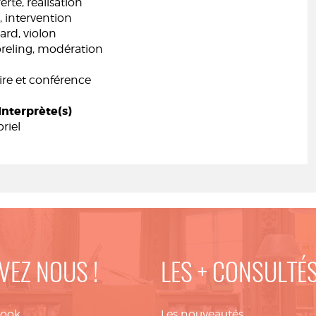
rte, réalisation
, intervention
ard, violon
eling, modération
e et conférence
Interprète(s)
riel
VEZ NOUS !
LES + CONSULTÉ
book
Les nouveautés