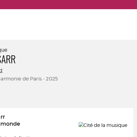
que
SARR
rd
harmonie de Paris - 2025
rr
e monde