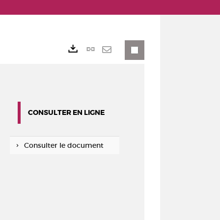
Lien
Exports
permanent
Envoyer
(Nouvelle
par
fenêtre)
mail
CONSULTER EN LIGNE
Consulter le document