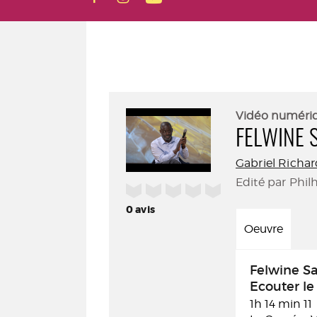
Vidéo numéri
FELWINE 
Gabriel Richa
Edité par Phil
/5
0
avis
Oeuvre
Felwine Sa
Ecouter l
1h 14 min 11