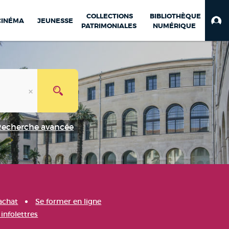
COLLECTIONS
BIBLIOTHÈQUE
CINÉMA
JEUNESSE
PATRIMONIALES
NUMÉRIQUE
Recherche avancée
achat
Se former en ligne
infolettres