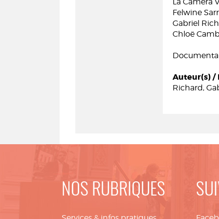
La Caméra Ve
Felwine Sarr
Gabriel Rich
Chloë Cambr
Documentair
Auteur(s) / 
Richard, Gab
NOS RUBRIQUES
SUI
Services & infos pratiques
Face