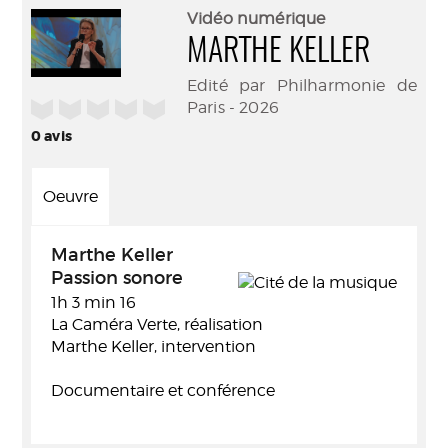
(Nouve
par
Vidéo numérique
fenêtr
mail
MARTHE KELLER
Edité par Philharmonie de
/5
Paris - 2026
0
avis
Oeuvre
Marthe Keller
Passion sonore
1h 3 min 16
La Caméra Verte, réalisation
Marthe Keller, intervention
Documentaire et conférence