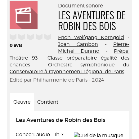
(Nouve
par
Document sonore
fenêtr
mail
LES AVENTURES DE
ROBIN DES BOIS
/5
Erich Wolfgang Korngold
-
Joan Cambon
-
Pierre-
0
avis
Michel Durand
-
Prépa'
Théâtre 93 - Classe préparatoire égalité des
chances
-
Orchestre symphonique du
Conservatoire à rayonnement régional de Paris
Edité par Philharmonie de Paris - 2024
Oeuvre
Contient
Les Aventures de Robin des Bois
Concert audio - 1h 7