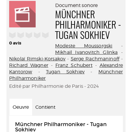
(Nouve
par
Document sonore
fenêtr
mail
MÜNCHNER
PHILHARMONIKER -
/5
TUGAN SOKHIEV
0
avis
Modeste Moussorgski
-
Mikhaïl Ivanovitch Glinka
-
Nikolaï Rimski-Korsakov
-
Serge Rachmaninoff
-
Richard Wagner
-
Franz Schubert
-
Alexandre
Kantorow
-
Tugan Sokhiev
-
Münchner
Philharmoniker
Edité par Philharmonie de Paris - 2024
Oeuvre
Contient
Münchner Philharmoniker - Tugan
Sokhiev