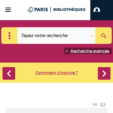
Recherche avancée
Comment s'inscrire ?
Lien
perma
Envo