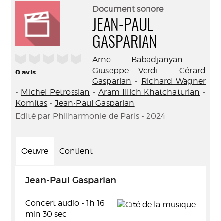
(Nouve
par
Document sonore
fenêtr
mail
JEAN-PAUL
GASPARIAN
/5
Arno Babadjanyan
-
Giuseppe Verdi
-
Gérard
0
avis
Gasparian
-
Richard Wagner
-
Michel Petrossian
-
Aram Illich Khatchaturian
-
Komitas
-
Jean-Paul Gasparian
Edité par Philharmonie de Paris - 2024
Oeuvre
Contient
Jean-Paul Gasparian
Concert audio - 1h 16
min 30 sec