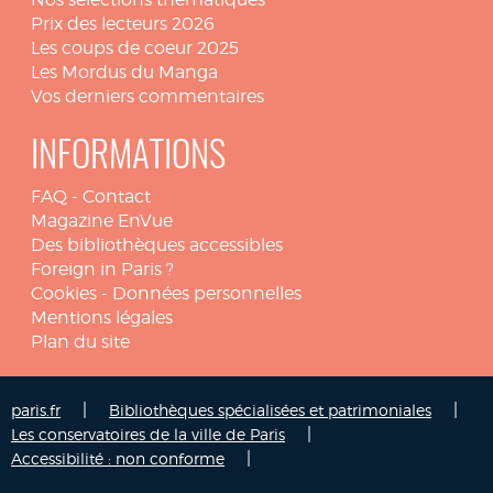
Prix des lecteurs 2026
Les coups de coeur 2025
Les Mordus du Manga
Vos derniers commentaires
INFORMATIONS
FAQ
-
Contact
Magazine EnVue
Des bibliothèques accessibles
Foreign in Paris ?
Cookies
-
Données personnelles
Mentions légales
Plan du site
|
|
paris.fr
Bibliothèques spécialisées et patrimoniales
|
Les conservatoires de la ville de Paris
|
Accessibilité : non conforme