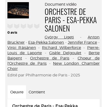
(Nouve
par
Document vidéo
fenêtr
mail
ORCHESTRE DE
PARIS - ESA-PEKKA
/5
SALONEN
0
avis
György Ligeti
-
Anton
Bruckner
-
Esa-Pekka Salonen
-
Jennifer France
-
Virpi Räisänen
-
Richard Wilberforce
-
Pierre-
Louis de Laporte
-
Gisèle Delgoulet
-
Bertie
Baigent
-
Orchestre de Paris
-
Choeur de
l'Orchestre de Paris
-
New London Chamber
Choir
Edité par Philharmonie de Paris - 2025
Oeuvre
Contient
Orchestre de Paris - Esa-Pekka