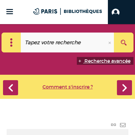
Recherche avancée
Comment s'inscrire ?
Lien
perma
Envo