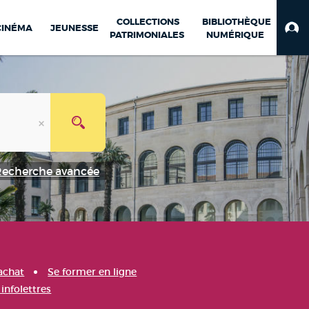
COLLECTIONS
BIBLIOTHÈQUE
CINÉMA
JEUNESSE
PATRIMONIALES
NUMÉRIQUE
Recherche avancée
achat
Se former en ligne
infolettres