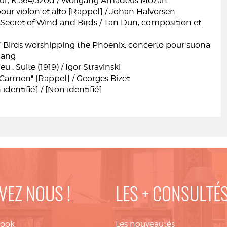
r, K 364/320d / Wolfgang Amadeus Mozart
pour violon et alto [Rappel] / Johan Halvorsen
 Secret of Wind and Birds / Tan Dun, composition et
 Birds worshipping the Phoenix, concerto pour suona
iang
eu : Suite (1919) / Igor Stravinski
"Carmen" [Rappel] / Georges Bizet
identifié] / [Non identifié]
VEZ NOUS !
LES + CONSULTÉ
book
Les nouveautés