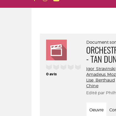
Document so
ORCHESTR
- TAN DU
/5
Igor Stravinski
0
avis
Amadeus Moz
Lise Berthaud
Chine
Edité par Phil
Oeuvre
Con