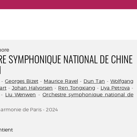
nore
E SYMPHONIQUE NATIONAL DE CHINE
N
-
Georges Bizet
-
Maurice Ravel
-
Dun Tan
-
Wolfgang
art
-
Johan Halvorsen
-
Ren Tongxiang
-
Liya Petrova
-
-
Liu Wenwen
-
Orchestre symphonique national de
harmonie de Paris - 2024
tient