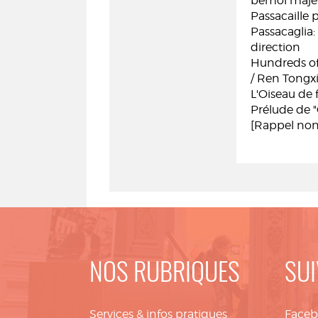
bémol majeu
Passacaille 
Passacaglia:
direction
Hundreds of
/ Ren Tongx
L'Oiseau de f
Prélude de 
[Rappel non 
NOS RUBRIQUES
SUI
Services & infos pratiques
Face