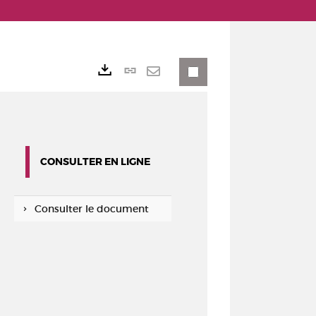
Lien
Exports
permanent
Envoyer
(Nouvelle
par
fenêtre)
mail
CONSULTER EN LIGNE
Consulter le document