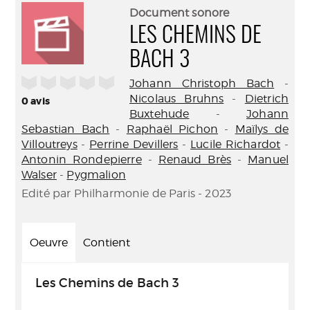
(Nouve
par
Document sonore
fenêtr
mail
LES CHEMINS DE
BACH 3
/5
Johann Christoph Bach
-
Nicolaus Bruhns
-
Dietrich
0
avis
Buxtehude
-
Johann
Sebastian Bach
-
Raphaël Pichon
-
Maïlys de
Villoutreys
-
Perrine Devillers
-
Lucile Richardot
-
Antonin Rondepierre
-
Renaud Brès
-
Manuel
Walser
-
Pygmalion
Edité par Philharmonie de Paris - 2023
Oeuvre
Contient
Les Chemins de Bach 3