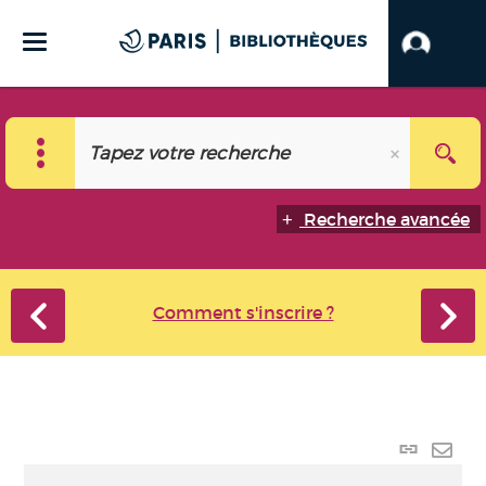
Recherche avancée
Comment s'inscrire ?
Lien
perma
Envo