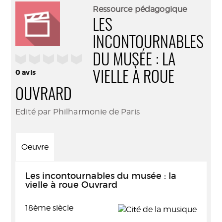
(Nouve
par
Ressource pédagogique
fenêtr
mail
LES
INCONTOURNABLES
/5
DU MUSÉE : LA
0
avis
VIELLE À ROUE
OUVRARD
Edité par Philharmonie de Paris
Oeuvre
Les incontournables du musée : la
vielle à roue Ouvrard
18ème siècle