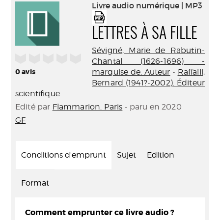
(Nouve
Livre audio numérique | MP3
par
fenêtr
mail
LETTRES À SA FILLE
Sévigné, Marie de Rabutin-
/5
Chantal (1626-1696) -
0
avis
marquise de. Auteur
-
Raffalli,
Bernard (1941?-2002). Éditeur
scientifique
Edité par
Flammarion. Paris
- paru en 2020
GF
Conditions d'emprunt
Sujet
Edition
Format
Comment emprunter ce livre audio ?