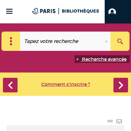
Recherche avancée
Comment s'inscrire ?
Lien
perma
Envo