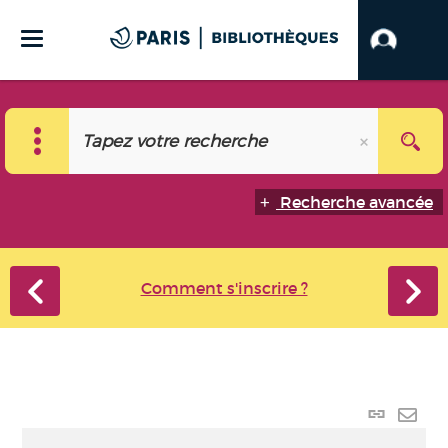
Recherche avancée
Comment s'inscrire ?
Lien
perma
Envo