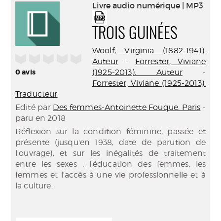
(Nouve
Livre audio numérique | MP3
par
fenêtr
mail
TROIS GUINÉES
Woolf, Virginia (1882-1941).
/5
Auteur
-
Forrester, Viviane
0
avis
(1925-2013). Auteur
-
Forrester, Viviane (1925-2013).
Traducteur
Edité par
Des femmes-Antoinette Fouque. Paris
-
paru en 2018
Réflexion sur la condition féminine, passée et
présente (jusqu'en 1938, date de parution de
l'ouvrage), et sur les inégalités de traitement
entre les sexes : l'éducation des femmes, les
femmes et l'accès à une vie professionnelle et à
la culture.