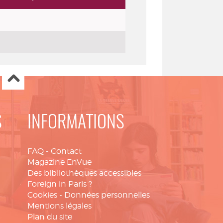
S
INFORMATIONS
FAQ
-
Contact
Magazine EnVue
Des bibliothèques accessibles
Foreign in Paris ?
Cookies
-
Données personnelles
Mentions légales
Plan du site