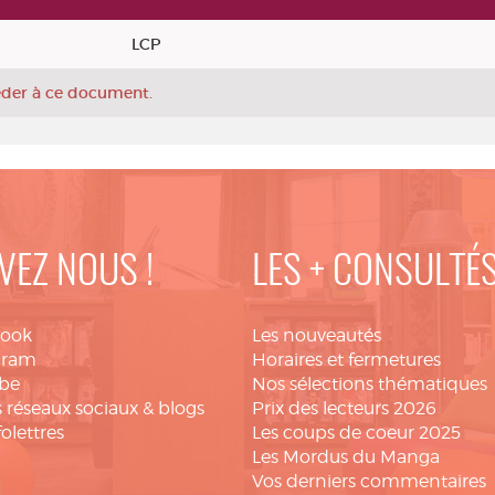
LCP
céder à ce document.
VEZ NOUS !
LES + CONSULTÉ
book
Les nouveautés
gram
Horaires et fermetures
be
Nos sélections thématiques
 réseaux sociaux & blogs
Prix des lecteurs 2026
folettres
Les coups de coeur 2025
Les Mordus du Manga
Vos derniers commentaires