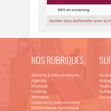
Exemplaires
MP3 en streaming
Veuillez vous authentifier pour ac
NOS RUBRIQUES
SUI
Services & infos pratiques
Face
Agenda
Insta
Musique
Youtu
Cinéma
Autres
Jeunesse
Les in
Collections patrimoniales
Bibliothèque numérique