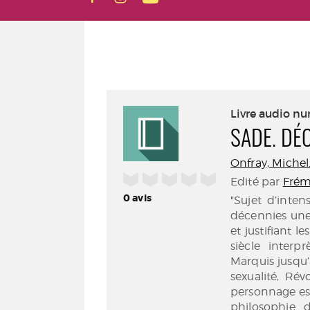
Livre audio n
SADE. DÉ
Onfray, Michel
/5
Edité par
Frém
0
avis
"Sujet d’inten
décennies une
et justifiant 
siècle interp
Marquis jusqu’à
sexualité, Rév
personnage est 
philosophie 