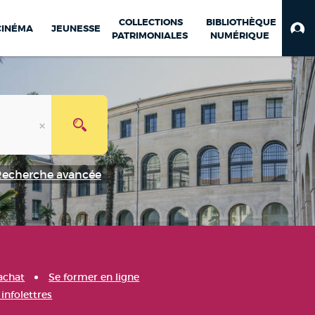
COLLECTIONS
BIBLIOTHÈQUE
CINÉMA
JEUNESSE
PATRIMONIALES
NUMÉRIQUE
Recherche avancée
achat
Se former en ligne
infolettres